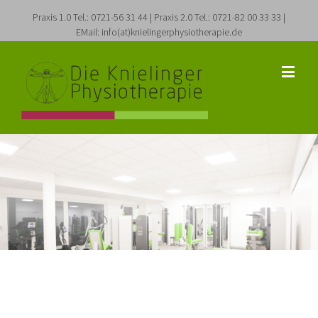
Praxis 1.0 Tel.: 0721-56 31 44 | Praxis 2.0 Tel.: 0721-82 00 33 33 |
EMail: info(at)knielingerphysiotherapie.de