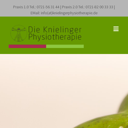
Praxis 1.0 Tel.: 0721-56 31 44 | Praxis 2.0 Tel.: 0721-82 00 33 33 |
EMail: info(at)knielingerphysiotherapie.de